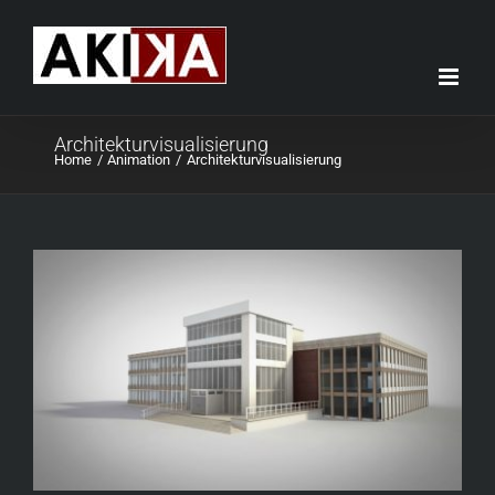
Skip
to
content
Architekturvisualisierung
Home
Animation
Architekturvisualisierung