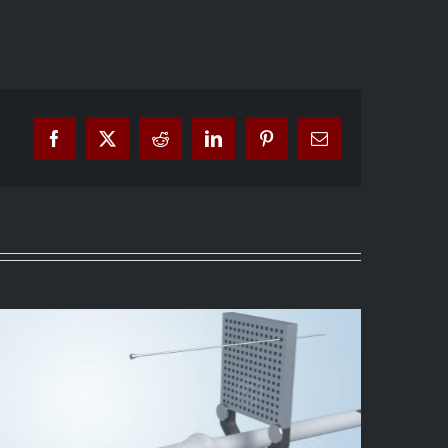
Facebook
X
Reddit
LinkedIn
Pinterest
Email