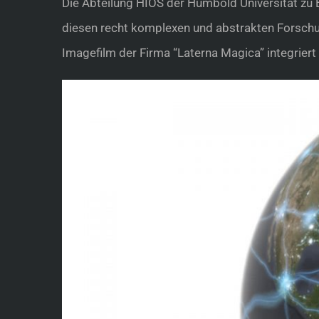
Die Abteilung HIOS der Humbold Universität zu 
diesen recht komplexen und abstrakten Forschun
Imagefilm der Firma “Laterna Magica” integriert