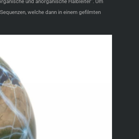
organische und anorganische Halbleiter”. Um
 Sequenzen, welche dann in einem gefilmten