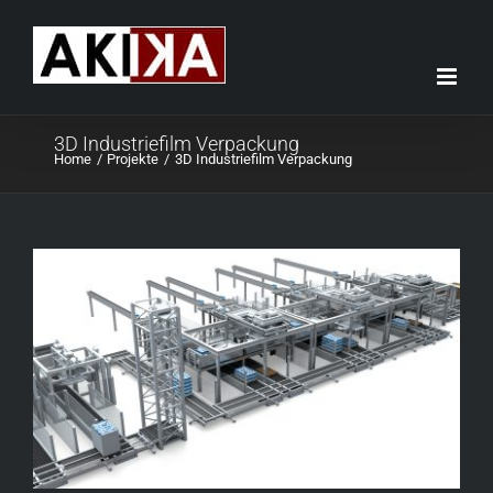
Skip
to
content
3D Industriefilm Verpackung
Home
Projekte
3D Industriefilm Verpackung