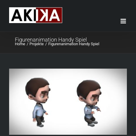
Skip
to
content
Figurenanimation Handy Spiel
Home
Projekte
Figurenanimation Handy Spiel