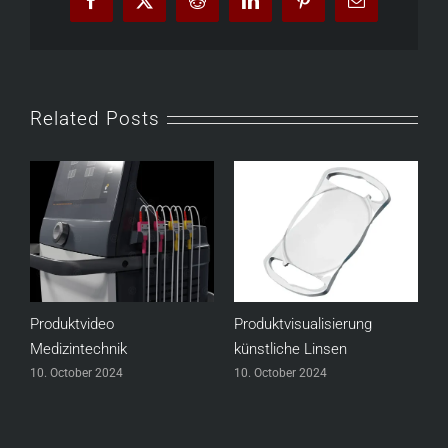
Facebook
X
Reddit
LinkedIn
Pinterest
Email
Related Posts
Produktvideo
Produktvisualisierung
W
Medizintechnik
künstliche Linsen
1
10. October 2024
10. October 2024