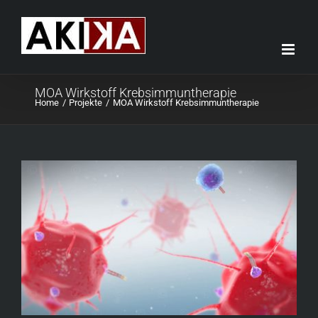
Skip
to
content
MOA Wirkstoff Krebsimmuntherapie
Home
Projekte
MOA Wirkstoff Krebsimmuntherapie