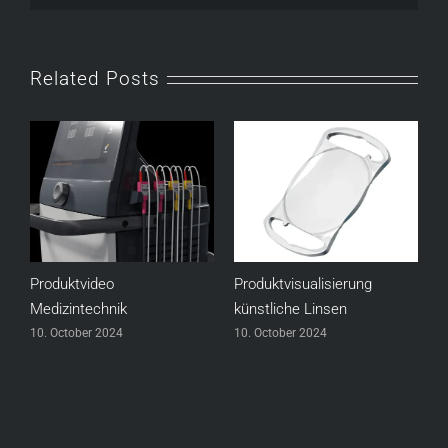
Related Posts
Produktvideo
Produktvisualisierung
W
Medizintechnik
künstliche Linsen
1
10. October 2024
10. October 2024