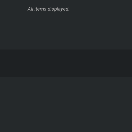
All items displayed.
RECENT POSTS
CATEGO
Produktanimation Thulium-Laser
Animat
Messeanimation Laser
Apps 
Produktvideo Medizintechnik
Galeri